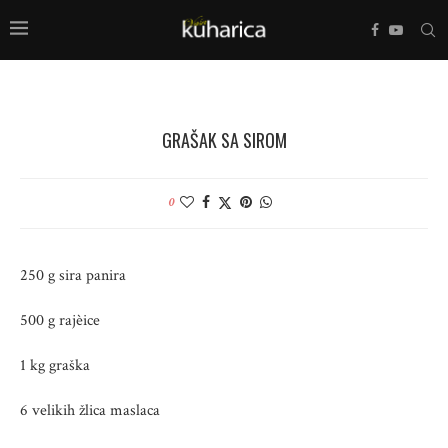
GRAŠAK SA SIROM
0
250 g sira panira
500 g rajèice
1 kg graška
6 velikih žlica maslaca