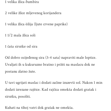
1 velika žlica ðumbira
2 velike žlice mljevenog korijandera
1 velika žlica èilija (ljute crvene paprike)
1 1/2 mala žlica soli
1 čaša sirutke od sira
Od dobro ocijeđenog sira (3-4 sata) napraviti male loptice.
Uvaljati ih u kukuruzno brašno i pržiti na maslacu dok ne
postanu zlatno žute.
U tavi ugrijati maslac i dodati začine izuzevši sol. Nakon 1 min
dodati izrezane rajèice. Kad rajčica omekša dodati grašak i
sirutku, posoliti.
Kuhati na tihoj vatri dok grašak ne omekša.