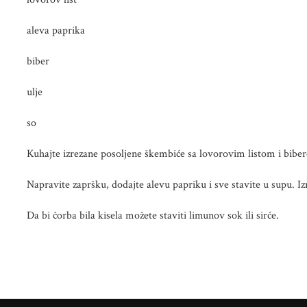
aleva paprika
biber
ulje
so
Kuhajte izrezane posoljene škembiće sa lovorovim listom i bib
Napravite zapršku, dodajte alevu papriku i sve stavite u supu. Iz
Da bi čorba bila kisela možete staviti limunov sok ili sirće.