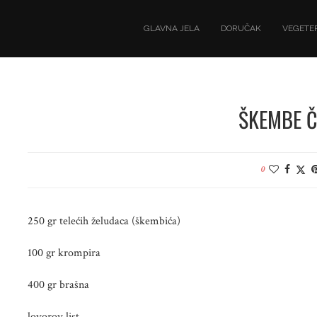
GLAVNA JELA
DORUČAK
VEGETER
ŠKEMBE 
0
250 gr telećih želudaca (škembića)
100 gr krompira
400 gr brašna
lovorov list