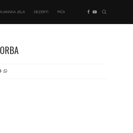
IJANSKA JELA
DEZERTI
PIĆA
ČORBA