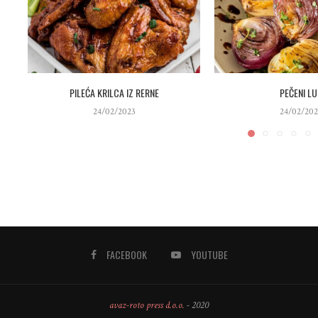
PILEĆA KRILCA IZ RERNE
PEČENI LU
24/02/2023
24/02/202
FACEBOOK
YOUTUBE
avaz-roto press d.o.o.
- 2020