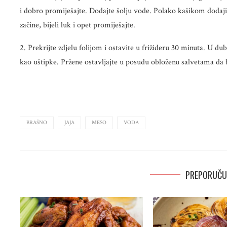
i dobro promiješajte. Dodajte šolju vode. Polako kašikom dodaj
začine, bijeli luk i opet promiješajte.
2. Prekrijte zdjelu folijom i ostavite u frižideru 30 minuta. U dub
kao uštipke. Pržene ostavljajte u posudu obloženu salvetama da b
BRAŠNO
JAJA
MESO
VODA
PREPORUČU