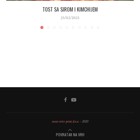
TOST SA SIROM I KIMCHIJEM
25/02/2023
avaz-roto press d.o.o.
- 2020
POVRATAK NA VRH