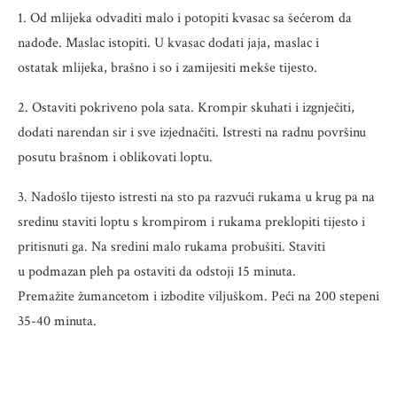
1. Od mlijeka odvaditi malo i potopiti kvasac sa šećerom da
nadođe. Maslac istopiti. U kvasac dodati jaja, maslac i
ostatak mlijeka, brašno i so i zamijesiti mekše tijesto.
2. Ostaviti pokriveno pola sata. Krompir skuhati i izgnječiti,
dodati narendan sir i sve izjednačiti. Istresti na radnu površinu
posutu brašnom i oblikovati loptu.
3. Nadošlo tijesto istresti na sto pa razvući rukama u krug pa na
sredinu staviti loptu s krompirom i rukama preklopiti tijesto i
pritisnuti ga. Na sredini malo rukama probušiti. Staviti
u podmazan pleh pa ostaviti da odstoji 15 minuta.
Premažite žumancetom i izbodite viljuškom. Peći na 200 stepeni
35-40 minuta.