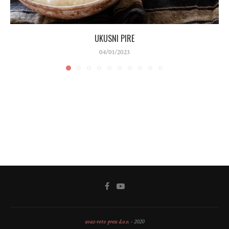
UKUSNI PIRE
04/01/2023
avaz-roto press d.o.o.
- 2020