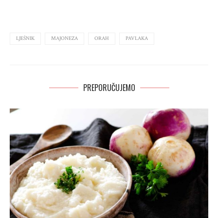
LJEŠNIK
MAJONEZA
ORAH
PAVLAKA
PREPORUČUJEMO