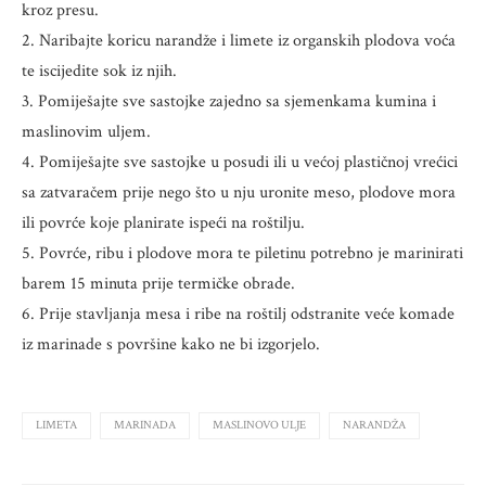
kroz presu.
2. Naribajte koricu narandže i limete iz organskih plodova voća
te iscijedite sok iz njih.
3. Pomiješajte sve sastojke zajedno sa sjemenkama kumina i
maslinovim uljem.
4. Pomiješajte sve sastojke u posudi ili u većoj plastičnoj vrećici
sa zatvaračem prije nego što u nju uronite meso, plodove mora
ili povrće koje planirate ispeći na roštilju.
5. Povrće, ribu i plodove mora te piletinu potrebno je marinirati
barem 15 minuta prije termičke obrade.
6. Prije stavljanja mesa i ribe na roštilj odstranite veće komade
iz marinade s površine kako ne bi izgorjelo.
LIMETA
MARINADA
MASLINOVO ULJE
NARANDŽA