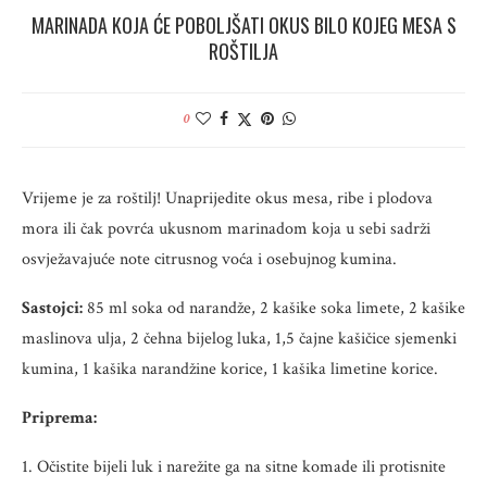
MARINADA KOJA ĆE POBOLJŠATI OKUS BILO KOJEG MESA S
ROŠTILJA
0
Vrijeme je za roštilj! Unaprijedite okus mesa, ribe i plodova
mora ili čak povrća ukusnom marinadom koja u sebi sadrži
osvježavajuće note citrusnog voća i osebujnog kumina.
Sastojci:
85 ml soka od narandže, 2 kašike soka limete, 2 kašike
maslinova ulja, 2 čehna bijelog luka, 1,5 čajne kašičice sjemenki
kumina, 1 kašika narandžine korice, 1 kašika limetine korice.
Priprema:
1. Očistite bijeli luk i narežite ga na sitne komade ili protisnite