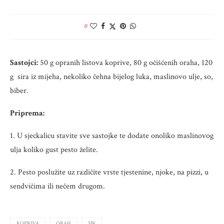
0
Sastojci:
50 g opranih listova koprive, 80 g očišćenih oraha, 120
g sira iz mijeha, nekoliko čehna bijelog luka, maslinovo ulje, so,
biber.
Priprema:
1. U sjeckalicu stavite sve sastojke te dodate onoliko maslinovog
ulja koliko gust pesto želite.
2. Pesto poslužite uz različite vrste tjestenine, njoke, na pizzi, u
sendvičima ili nečem drugom.
KOPRIVA
ORAH
SIR