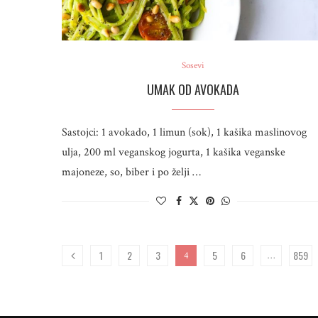
Sosevi
UMAK OD AVOKADA
Sastojci: 1 avokado, 1 limun (sok), 1 kašika maslinovog
ulja, 200 ml veganskog jogurta, 1 kašika veganske
majoneze, so, biber i po želji …
1
2
3
5
6
859
4
…