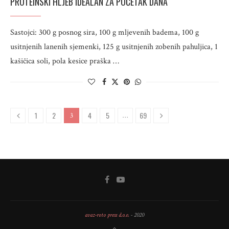
PROTEINSKI HLJEB IDEALAN ZA POČETAK DANA
Sastojci: 300 g posnog sira, 100 g mljevenih badema, 100 g
usitnjenih lanenih sjemenki, 125 g usitnjenih zobenih pahuljica, 1
kašičica soli, pola kesice praška …
1
2
4
5
69
3
…
avaz-roto press d.o.o.
- 2020